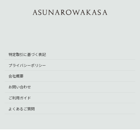
ア
ア
ア
イ
イ
イ
コ
コ
コ
ン
ン
ン
リ
リ
リ
ン
ン
ン
ク
ク
ク
特定取引に基づく表記
プライバシーポリシー
会社概要
お問い合わせ
ご利用ガイド
よくあるご質問
Copyright © あすなろわかさ All Rights Reserved.