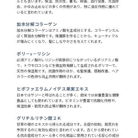
ルとも言います。保湿、抗炎性、養毛、殺菌、血行促進、充血除
去、かゆみ止めなどの多くの作用があり、特に消炎作用に優れて
いると言われています。
加水分解コラーゲン
加水分解コラーゲンはアミノ酸を主成分とする、コラーゲンたん
ぱく質加水分解物です。保護膜を作ることから、キューティクル
が傷みにくくなり、髪にしなやかさを与えてくれます。
ポリ－ε－リシン
必須アミノ酸のL-リジンが直鎖状につながっているポリアミノ酸
で、トウモロコシなどを微生物発酵して生成されるポリマーで、
天然の保湿剤です。抗菌作用のほか、毛髪保護、感触改善、ヘア
カラーの色持ち向上作用が期待されます。
ヒポファエラムノイデス果実エキス
日本ではサジーと呼ばれることが多く、欧米では栄養豊富な健康
食品としても使われています。ビタミンが豊富で抗酸化作用や、
保湿効果・肌荒れ防止等が期待されます。
グリチルリチン酸２Ｋ
甘草の根のエキスから得られる成分です。炎症の抑制、肌荒れを
予防するのに有効な成分と言われています。古くから使われてい
る抗炎症成分でメール多くの化粧品に使用されている安心の成分