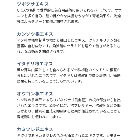
ツボクサエキス
CICAの名称で世界的に美容用品等に用いられるハーブです。サポ
ニンを多く含み、髪の健やかな成長をうながす育毛効果や、乾燥
等によるダメージ補修が期待されます。
カンゾウ根エキス
マメ科の植物甘草の根から抽出したエキス。グリチルリチン酸を
豊富に含む成分です。角質層のセラミドを増やす働きがあるとさ
れ、保湿効果を期待されます。
イタドリ根エキス
若い芽は山菜としても食べられるダテ科植物のイタドリの根茎か
ら抽出されたエキスです。イタドリは抗酸化や抗炎症作用、鎮静
効果を持っていることで知られています。
オウゴン根エキス
シソ科の多年草であるコガネバナ（黄金花）の根の部分から抽出
されたエキスです。消炎や保湿、抗アレルギー、抗酸化などの働
きがあり、酵素の生成を抑制する効果が確認されていることから
育毛剤にも使われています。
カミツレ花エキス
キク科であるカミツレの花から抽出されたエキスです。カモミー