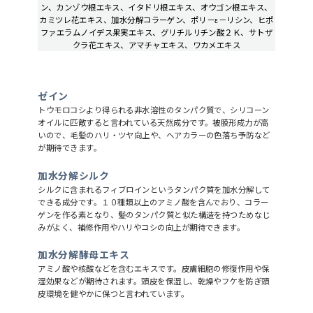
ン、カンゾウ根エキス、イタドリ根エキス、オウゴン根エキス、
カミツレ花エキス、加水分解コラーゲン、ポリ－ε－リシン、ヒポ
ファエラムノイデス果実エキス、グリチルリチン酸２Ｋ、サトザ
クラ花エキス、アマチャエキス、ワカメエキス
ゼイン
トウモロコシより得られる非水溶性のタンパク質で、シリコーン
オイルに匹敵すると言われている天然成分です。被膜形成力が高
いので、毛髪のハリ・ツヤ向上や、ヘアカラーの色落ち予防など
が期待できます。
加水分解シルク
シルクに含まれるフィブロインというタンパク質を加水分解して
できる成分です。１０種類以上のアミノ酸を含んでおり、コラー
ゲンを作る素となり、髪のタンパク質と似た構造を持つためなじ
みがよく、補修作用やハリやコシの向上が期待できます。
加水分解酵母エキス
アミノ酸や核酸などを含むエキスです。皮膚細胞の修復作用や保
湿効果などが期待されます。頭皮を保湿し、乾燥やフケを防ぎ頭
皮環境を健やかに保つと言われています。