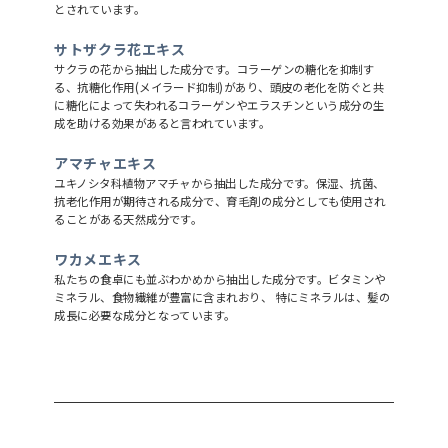
とされています。
サトザクラ花エキス
サクラの花から抽出した成分です。コラーゲンの糖化を抑制す
る、抗糖化作用(メイラード抑制)があり、頭皮の老化を防ぐと共
に糖化によって失われるコラーゲンやエラスチンという成分の生
成を助ける効果があると言われています。
アマチャエキス
ユキノシタ科植物アマチャから抽出した成分です。保湿、抗菌、
抗老化作用が期待される成分で、育毛剤の成分としても使用され
ることがある天然成分です。
ワカメエキス
私たちの食卓にも並ぶわかめから抽出した成分です。ビタミンや
ミネラル、食物繊維が豊富に含まれおり、 特にミネラルは、髪の
成長に必要な成分となっています。