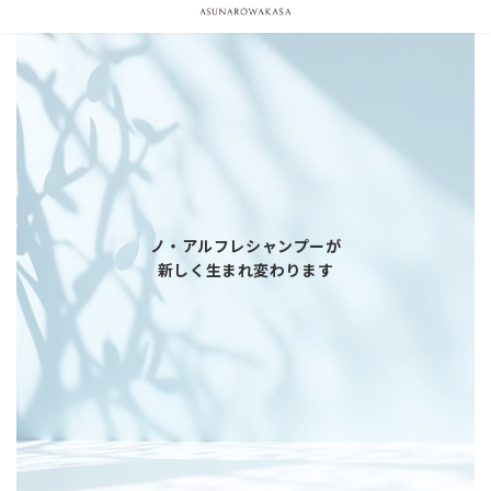
コ
ナ
ン
ビ
テ
ゲ
ン
ー
ツ
シ
へ
ョ
ス
ン
キ
に
ッ
移
プ
動
ノ・アルフレシャンプーが
新しく生まれ変わります