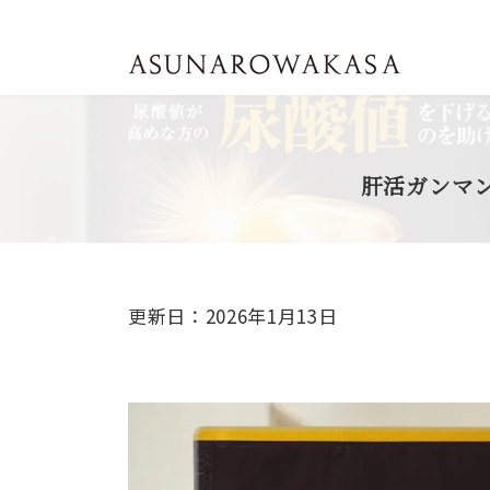
コ
ナ
ン
ビ
テ
ゲ
ン
ー
ツ
シ
へ
ョ
ス
ン
キ
に
肝活ガンマ
ッ
移
プ
動
更新日：2026年1月13日